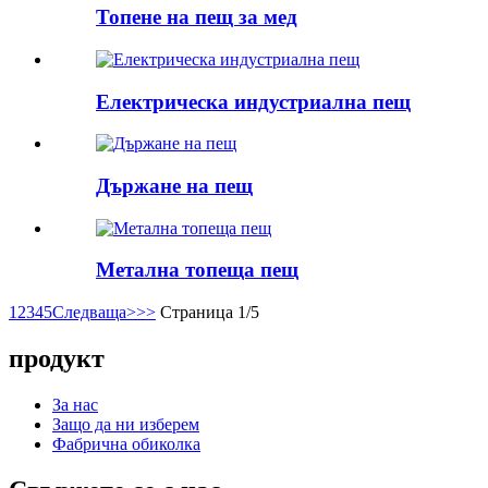
Топене на пещ за мед
Електрическа индустриална пещ
Държане на пещ
Метална топеща пещ
1
2
3
4
5
Следваща>
>>
Страница 1/5
продукт
За нас
Защо да ни изберем
Фабрична обиколка