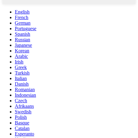
English
French
German
Portuguese
Spanish
Russian
Japanese
Korean
Arabic
Irish
Greek
Turkish
Italian
Danish
Romanian
Indonesian
Czech
Afrikaans
Swedish
Polish
Basque
Catalan
Esperanto