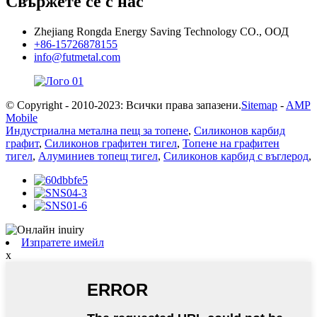
Свържете се с нас
Zhejiang Rongda Energy Saving Technology CO., ООД
+86-15726878155
info@futmetal.com
© Copyright - 2010-2023: Всички права запазени.
Sitemap
-
AMP
Mobile
Индустриална метална пещ за топене
,
Силиконов карбид
графит
,
Силиконов графитен тигел
,
Топене на графитен
тигел
,
Алуминиев топещ тигел
,
Силиконов карбид с въглерод
,
Изпратете имейл
x