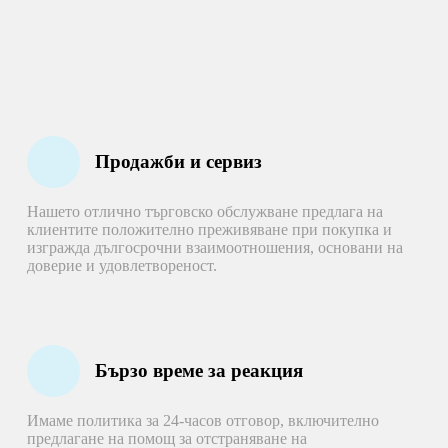
Продажби и сервиз
Нашето отлично търговско обслужване предлага на
клиентите положително преживяване при покупка и
изгражда дългосрочни взаимоотношения, основани на
доверие и удовлетвореност.
Бързо време за реакция
Имаме политика за 24-часов отговор, включително
предлагане на помощ за отстраняване на