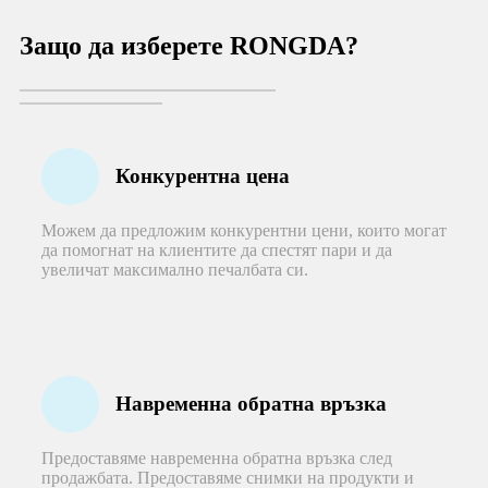
Защо да изберете RONGDA?
Конкурентна цена
Можем да предложим конкурентни цени, които могат
да помогнат на клиентите да спестят пари и да
увеличат максимално печалбата си.
Навременна обратна връзка
Предоставяме навременна обратна връзка след
продажбата. Предоставяме снимки на продукти и