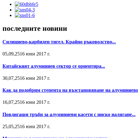
последните новини
Силициево-карбиден тигел. Крайно ръководство...
05,09,2516 юни 2017 г.
Китайският алуминиев сектор се ориентира...
30,07,2516 юни 2017 г.
Как да подобрим степента на възстановяване на алуминиеви.
16,07,2516 юни 2017 г.
Повдигащи тръби за алуминиеви касети с ниско налягане...
25,05,2516 юни 2017 г.