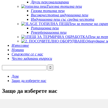
Други персонализирани
Тигелна топилна пещ
Газова топилна пещ
Високочестотна индукционна пещ
Индукционна пещ със средна честота
Пещ за топене на скрап
Ротационна пещ
Реверберационна пещ
Пещ за тер
Оборудване з
Изтегляне
Новини
Свържете се с нас
Често задавани въпроси
Дом
Защо да изберете нас
Защо да изберете нас