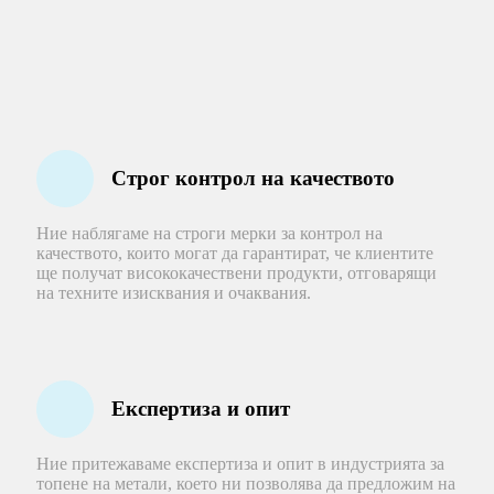
Строг контрол на качеството
Ние наблягаме на строги мерки за контрол на
качеството, които могат да гарантират, че клиентите
ще получат висококачествени продукти, отговарящи
на техните изисквания и очаквания.
Експертиза и опит
Ние притежаваме експертиза и опит в индустрията за
топене на метали, което ни позволява да предложим на