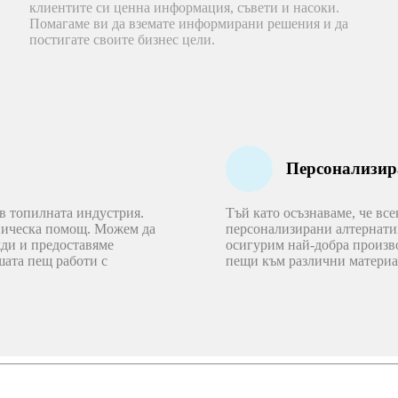
клиентите си ценна информация, съвети и насоки.
Помагаме ви да вземате информирани решения и да
постигате своите бизнес цели.
Персонализир
в топилната индустрия.
Тъй като осъзнаваме, че вс
ническа помощ. Можем да
персонализирани алтернатив
жди и предоставяме
осигурим най-добра произв
шата пещ работи с
пещи към различни материал