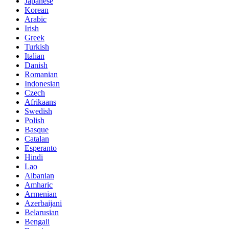
Japanese
Korean
Arabic
Irish
Greek
Turkish
Italian
Danish
Romanian
Indonesian
Czech
Afrikaans
Swedish
Polish
Basque
Catalan
Esperanto
Hindi
Lao
Albanian
Amharic
Armenian
Azerbaijani
Belarusian
Bengali