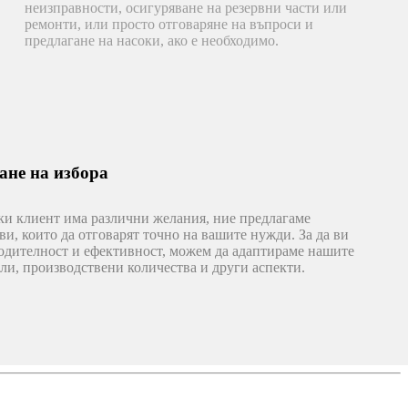
неизправности, осигуряване на резервни части или
ремонти, или просто отговаряне на въпроси и
предлагане на насоки, ако е необходимо.
ане на избора
еки клиент има различни желания, ние предлагаме
и, които да отговарят точно на вашите нужди. За да ви
одителност и ефективност, можем да адаптираме нашите
и, производствени количества и други аспекти.