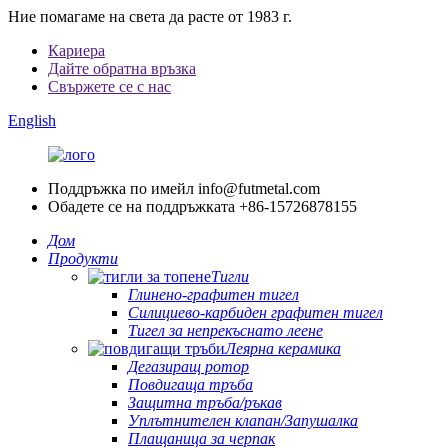
Ние помагаме на света да расте от 1983 г.
Кариера
Дайте обратна връзка
Свържете се с нас
English
Поддръжка по имейл
info@futmetal.com
Обадете се на поддръжката
+86-15726878155
Дом
Продукти
Тигли
Глинено-графитен тигел
Силициево-карбиден графитен тигел
Тигел за непрекъснато леене
Леярна керамика
Дегазиращ ротор
Повдигаща тръба
Защитна тръба/ръкав
Уплътнителен клапан/Запушалка
Плащаница за черпак